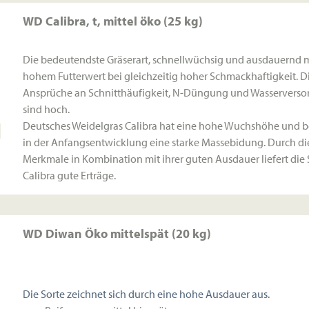
Hohe Ausdauer:
Es ist sehr trittfest und widerstandsfähig,
WD Calibra, t, mittel öko (25 kg)
ideal für die Beweidung macht.
Die bedeutendste Gräserart, schnellwüchsig und ausdauernd mit s
Schnelle Keimung:
Es etabliert sich zügig und sorgt für ei
hohem Futterwert bei gleichzeitig hoher Schmackhaftigkeit. D
schnelle Bodendeckung
Ansprüche an Schnitthäufigkeit, N-Düngung und Wasservers
sind hoch.
Deutsches Weidelgras Calibra hat eine hohe Wuchshöhe und 
in der Anfangsentwicklung eine starke Massebidung. Durch di
Merkmale in Kombination mit ihrer guten Ausdauer liefert die 
Calibra gute Erträge.
WD Diwan Öko mittelspät (20 kg)
Die Sorte zeichnet sich durch eine hohe Ausdauer aus.