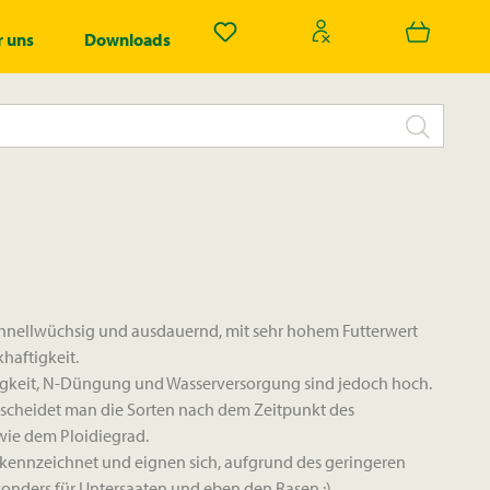
Du hast 0 Produkte auf dem Merk
 uns
Downloads
chnellwüchsig und ausdauernd, mit sehr hohem Futterwert
haftigkeit.
igkeit, N-Düngung und Wasserversorgung sind jedoch hoch.
rscheidet man die Sorten nach dem Zeitpunkt des
wie dem Ploidiegrad.
ekennzeichnet und eignen sich, aufgrund des geringeren
onders für Untersaaten und eben den Rasen :)