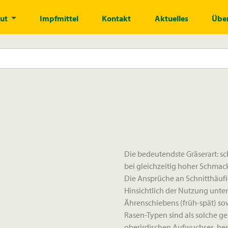
gut
Impfmittel
Kontakt
Aktuelles
Über
Die bedeutendste Gräserart: s
bei gleichzeitig hoher Schmack
Die Ansprüche an Schnitthäuf
Hinsichtlich der Nutzung unte
Ährenschiebens (früh-spät) so
Rasen-Typen sind als solche g
oberirdischen Aufwuchses, bes