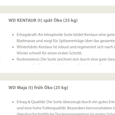
WD KENTAUR (t) spät Öko (25 kg)
Ertragskraft: Als tetraploide Sorte bildet Kentaur eine gute
Blattmasse und sorgt für Spitzenerträge über das gesamte
Winterhärte: Kentaur ist robust und regeneriert sich nach
Winter schnell für einen ersten Schnitt.
Rostresistenz: Die Sorte zeichnet sich durch eine gute Ge
aus, was die Schmackhaftigkeit und Qualität des Futters si
WD Maja (t) früh Öko (25 kg)
Ertrag & Qualität: Die Sorte überzeugt durch ein gutes Er
und eine hohe Futterqualität. Besonders hervorzuheben is
überdurchschnittliche Trockenmasseertrag im ersten Schni