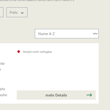
Preis
Derzeit nicht verfügbar
mte
r
sehr
 hohe
mehr Details