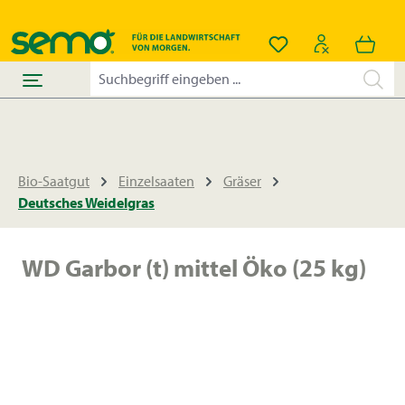
alt springen
Du hast 0 Produkt
Bio-Saatgut
Einzelsaaten
Gräser
Deutsches Weidelgras
WD Garbor (t) mittel Öko (25 kg)
Bildergalerie überspringen