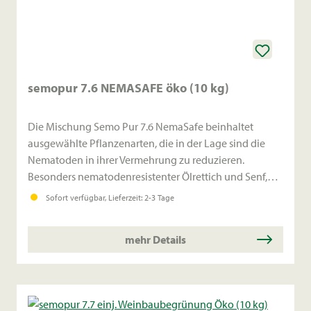
semopur 7.6 NEMASAFE öko (10 kg)
Die Mischung Semo Pur 7.6 NemaSafe beinhaltet
ausgewählte Pflanzenarten, die in der Lage sind die
Nematoden in ihrer Vermehrung zu reduzieren.
Besonders nematodenresistenter Ölrettich und Senf,
Rauhafer, Bitterlupine und Ringelblume sind hierfür
Sofort verfügbar, Lieferzeit: 2-3 Tage
geeignet.
mehr Details