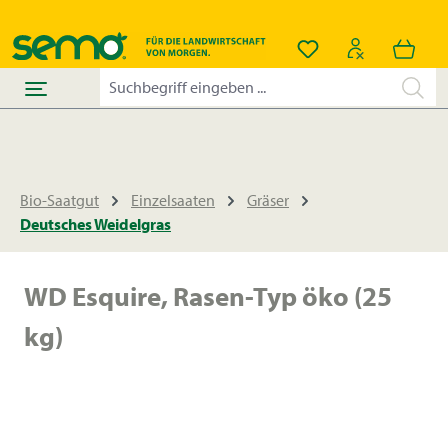
alt springen
Du hast 0 Produkt
Bio-Saatgut
Einzelsaaten
Gräser
Deutsches Weidelgras
WD Esquire, Rasen-Typ öko (25
kg)
Bildergalerie überspringen