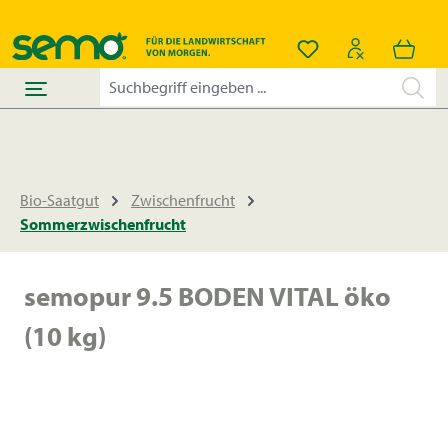
alt springen
Du hast 0 Produkt
Bio-Saatgut
Zwischenfrucht
Sommerzwischenfrucht
semopur 9.5 BODEN VITAL öko
(10 kg)
Bildergalerie überspringen