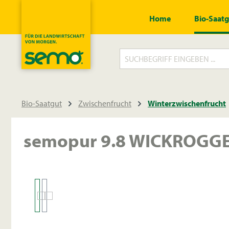
springen
Zur Hauptnavigation springen
Home
Bio-Saat
Bio-Saatgut
Zwischenfrucht
Winterzwischenfrucht
semopur 9.8 WICKROGGEN
Bildergalerie überspringen