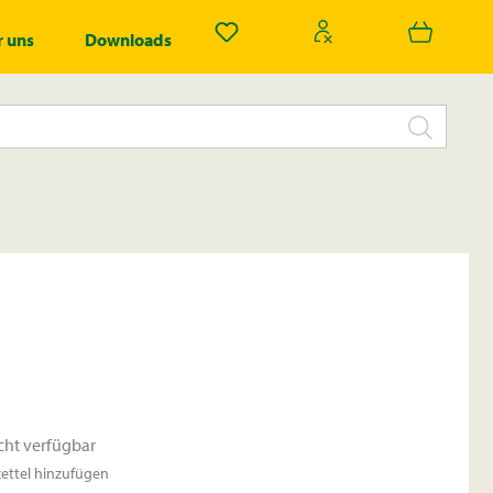
Du hast 0 Produkte auf dem Merk
 uns
Downloads
cht verfügbar
ttel hinzufügen