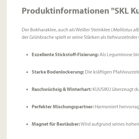
Produktinformationen "SKL Ku
Der Bokharaklee, auch als Weißer Steinklee (
Melilotus al
der Grünbrache spielt er seine Stärken als tiefwurzelnder
Exzellente Stickstoff-Fixierung:
Als Leguminose bind
Starke Bodenlockerung:
Die kräftigen Pfahlwurzel
Raschwüchsig & Winterhart:
KUUSIKU überzeugt du
Perfekter Mischungspartner:
Harmoniert hervorrag
Magnet für Bestäuber:
Wird aufgrund seines hohen 