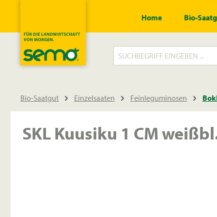
springen
Zur Hauptnavigation springen
Home
Bio-Saat
Bio-Saatgut
Einzelsaaten
Feinleguminosen
Bokh
SKL Kuusiku 1 CM weißbl.
Bildergalerie überspringen