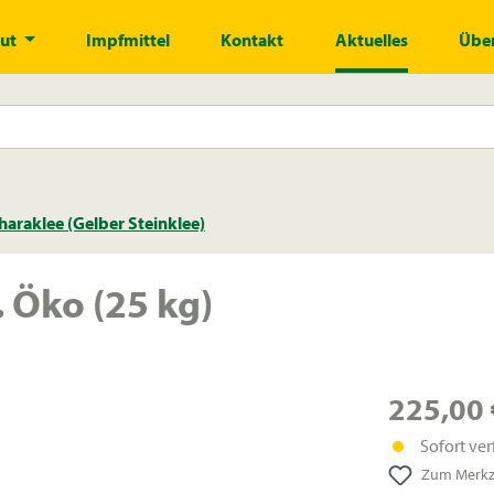
gut
Impfmittel
Kontakt
Aktuelles
Über
araklee (Gelber Steinklee)
 Öko (25 kg)
225,00 
Sofort ver
Zum Merkze