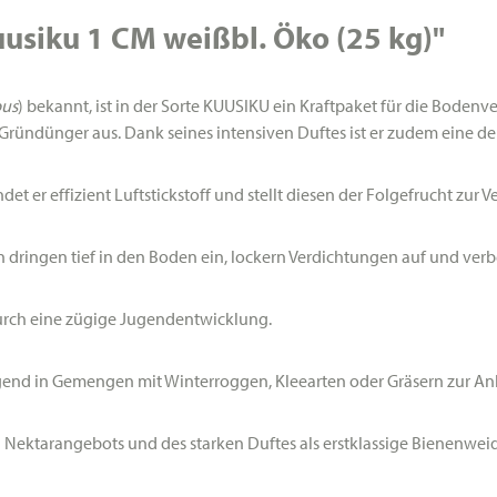
usiku 1 CM weißbl. Öko (25 kg)"
bus
) bekannt, ist in der Sorte
KUUSIKU
ein Kraftpaket für die Bodenv
 Gründünger aus. Dank seines intensiven Duftes ist er zudem eine der
et er effizient Luftstickstoff und stellt diesen der Folgefrucht zur 
n dringen tief in den Boden ein, lockern Verdichtungen auf und ver
rch eine zügige Jugendentwicklung.
end in Gemengen mit Winterroggen, Kleearten oder Gräsern zur An
Nektarangebots und des starken Duftes als erstklassige Bienenweid