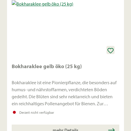
Bokharaklee gelb öko (25 kg)
Bokharaklee ist eine Pionierpflanze, die besonders auf
humus- und nährstoffarmen, verdichteten Böden
gedeiht. Die Blüten sind sehr nektarreich und bieten
ein reichhaltiges Pollenangebot für Bienen. Zur
Verfütterung aufgrund des hohen Cumaringehaltes
Derzeit nicht verfügbar
ungeeignet. Überwinternd.
mehr Details