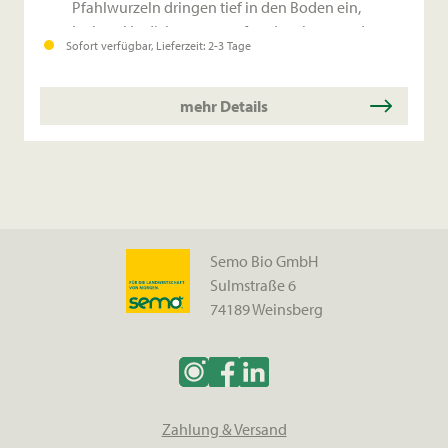
Pfahlwurzeln dringen tief in den Boden ein,
lockern Verdichtungen auf und verbessern den
Sofort verfügbar, Lieferzeit: 2-3 Tage
Wasserhaushalt.
Raschwüchsig & Winterhart: KUUSIKU überzeugt
durch eine zügige Jugendentwicklung.
mehr Details
Semo Bio GmbH
Sulmstraße 6
74189 Weinsberg
Zahlung & Versand