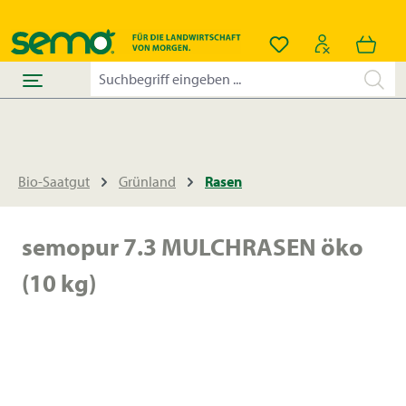
alt springen
Du hast 0 Produkt
Bio-Saatgut
Grünland
Rasen
semopur 7.3 MULCHRASEN öko
(10 kg)
Bildergalerie überspringen