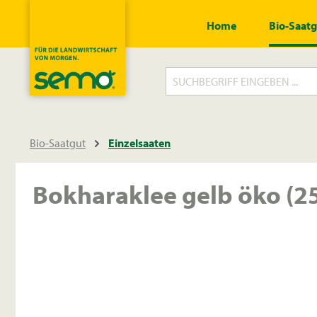
springen
Zur Hauptnavigation springen
Home
Bio-Saat
Bio-Saatgut
Einzelsaaten
Bokharaklee gelb öko (25
Bildergalerie überspringen