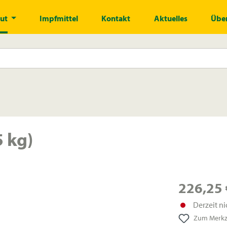
gut
Impfmittel
Kontakt
Aktuelles
Über
 kg)
226,25 
Derzeit ni
Zum Merkze