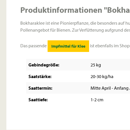
Produktinformationen "Bokhar
Bokharaklee ist eine Pionierpflanze, die besonders auf h
Pollenangebot für Bienen. Zur Verfütterung aufgrund d
Das passende
ist ebenfalls im Shop 
Impfmittel für Klee
Gebindegröße:
25 kg
Saatstärke:
20-30 kg/ha
Saattermin:
Mitte April - Anfang
Saattiefe:
1-2 cm