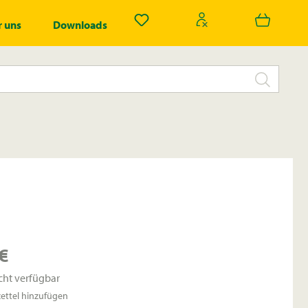
Du hast 0 Produkte auf dem Merk
 uns
Downloads
€
cht verfügbar
ttel hinzufügen