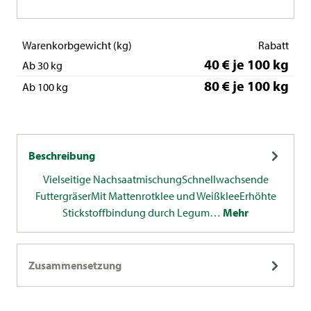
Warenkorbgewicht (kg)
Rabatt
40 € je 100 kg
Ab 30 kg
80 € je 100 kg
Ab 100 kg
Beschreibung
Vielseitige NachsaatmischungSchnellwachsende
FuttergräserMit Mattenrotklee und WeißkleeErhöhte
Stickstoffbindung durch Legum…
Mehr
Zusammensetzung