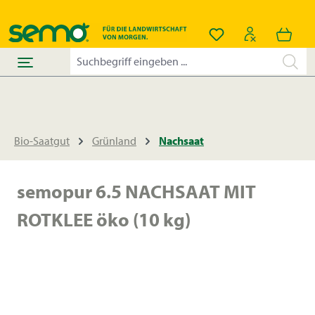
alt springen
Du hast 0 Produkt
Bio-Saatgut
Grünland
Nachsaat
semopur 6.5 NACHSAAT MIT
ROTKLEE öko (10 kg)
Bildergalerie überspringen