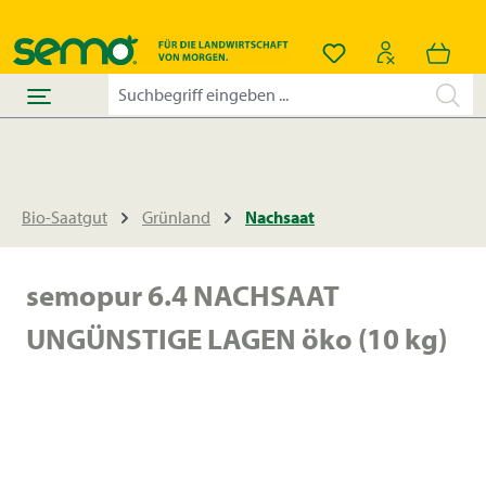
alt springen
Du hast 0 Produkt
Bio-Saatgut
Grünland
Nachsaat
semopur 6.4 NACHSAAT
UNGÜNSTIGE LAGEN öko (10 kg)
Bildergalerie überspringen