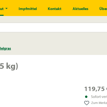
gut
Impfmittel
Kontakt
Aktuelles
Über
delgras
5 kg)
119,75 
Sofort ver
Zum Merkze