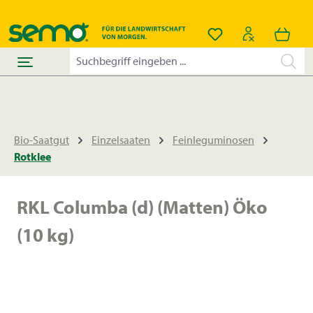
alt springen
Du hast 0 Produkt
Bio-Saatgut
Einzelsaaten
Feinleguminosen
Rotklee
RKL Columba (d) (Matten) Öko
(10 kg)
Bildergalerie überspringen