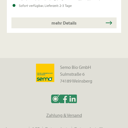
Anbausicherheit: Die Sorte verfügt über eine gute
Sofort verfügbar, Lieferzeit: 2-3 Tage
Standfestigkeit und eine relativ hohe Resistenz
gegen Anthraknose.
mehr Details
Semo Bio GmbH
Sulmstraße 6
74189 Weinsberg
Zahlung & Versand