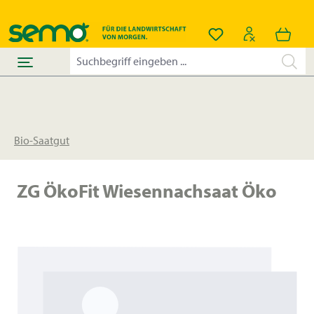
alt springen
Du hast 0 Produkt
Bio-Saatgut
ZG ÖkoFit Wiesennachsaat Öko
Bildergalerie überspringen