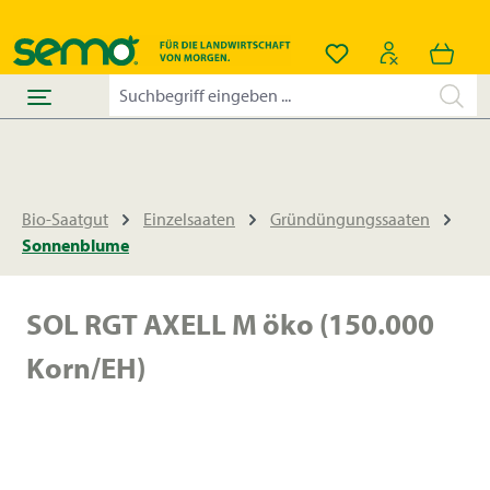
alt springen
Du hast 0 Produkt
Bio-Saatgut
Einzelsaaten
Gründüngungssaaten
Sonnenblume
SOL RGT AXELL M öko (150.000
Korn/EH)
Bildergalerie überspringen