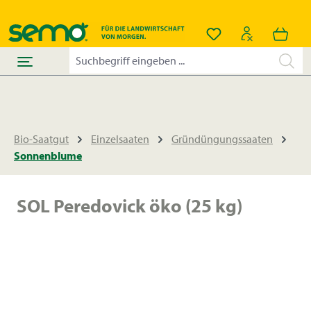
alt springen
Du hast 0 Produkt
Bio-Saatgut
Einzelsaaten
Gründüngungssaaten
Sonnenblume
SOL Peredovick öko (25 kg)
Bildergalerie überspringen