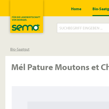
springen
Zur Hauptnavigation springen
Home
Bio-Saat
Bio-Saatgut
Mél Pature Moutons et Che
Bildergalerie überspringen