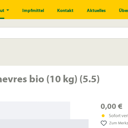
gut
Impfmittel
Kontakt
Aktuelles
Über
vres bio (10 kg) (5.5)
0,00 €
Sofort ver
Zum Merkze