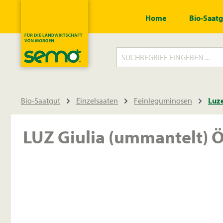
springen
Zur Hauptnavigation springen
Home
Bio-Saat
Bio-Saatgut
Einzelsaaten
Feinleguminosen
Luz
LUZ Giulia (ummantelt) Ö
Bildergalerie überspringen