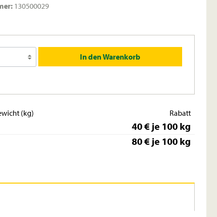
mer:
130500029
In den Warenkorb
wicht (kg)
Rabatt
40 € je 100 kg
80 € je 100 kg