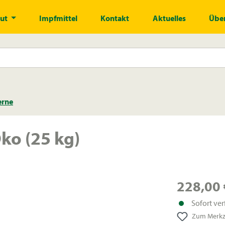
gut
Impfmittel
Kontakt
Aktuelles
Über
erne
ko (25 kg)
228,00 
Sofort ver
Zum Merkze