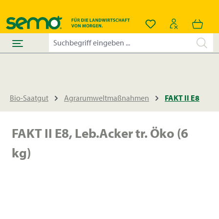
alt springen
Du hast 0 Produkt
Bio-Saatgut
Agrarumweltmaßnahmen
FAKT II E8
FAKT II E8, Leb.Acker tr. Öko (6
kg)
Bildergalerie überspringen