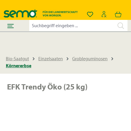
alt springen
Du hast 0 Produkt
Bio-Saatgut
Einzelsaaten
Grobleguminosen
Körnererbse
EFK Trendy Öko (25 kg)
Bildergalerie überspringen