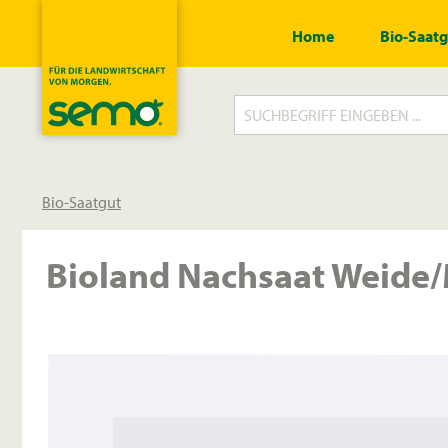
springen
Zur Hauptnavigation springen
Home
Bio-Saat
Bio-Saatgut
Bioland Nachsaat Weide
Bildergalerie überspringen