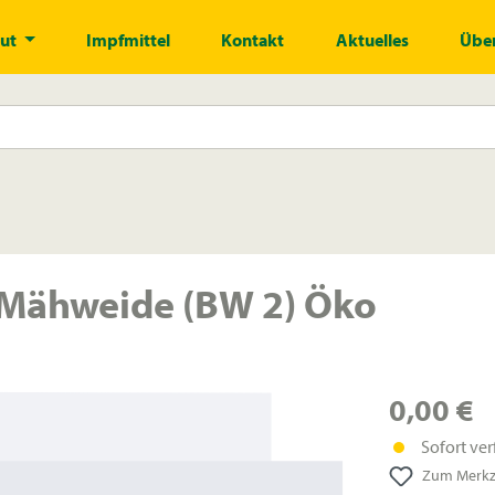
gut
Impfmittel
Kontakt
Aktuelles
Über
/Mähweide (BW 2) Öko
0,00 €
Sofort ver
Zum Merkze