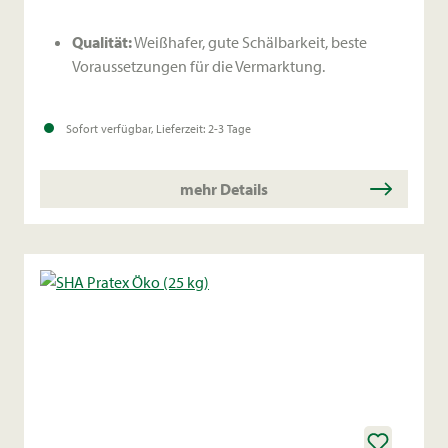
Qualität:
Weißhafer, gute Schälbarkeit, beste
Voraussetzungen für die Vermarktung.
Krankheitsresistenz:
Gut gegen Mehltau und
Sofort verfügbar, Lieferzeit: 2-3 Tage
Kronenrost (sehr gesunde Sorte).
mehr Details
Saatzeit:
Mitte bis Ende Oktober.
Anbauempfehlung:
280–350 Körner/m² oder 90–
140 kg/ha.