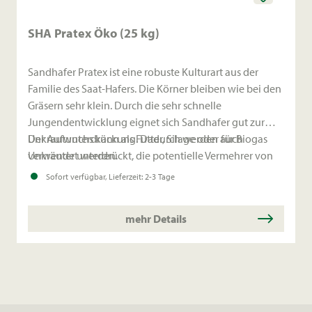
SHA Pratex Öko (25 kg)
Sandhafer Pratex ist eine robuste Kulturart aus der
Familie des Saat-Hafers. Die Körner bleiben wie bei den
Gräsern sehr klein. Durch die sehr schnelle
Jungendentwicklung eignet sich Sandhafer gut zur
Unkrautunterdrückung. Dadurch werden auch
Der Aufwuchs kann als Futter, Silage oder für Biogas
Unkräuter unterdrückt, die potentielle Vermehrer von
verwendet werden.
Pratylenchus penetrans, dem Wurzelläsionsälchen, sein
Sofort verfügbar, Lieferzeit: 2-3 Tage
können.
mehr Details