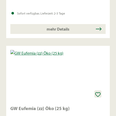
Wachstum:
Kräftige Bestockung im Herbst, beste
Sofort verfügbar, Lieferzeit: 2-3 Tage
Standfestigkeit und Halmstabilität.
mehr Details
Eignung:
Für alle Standorte und Lagen geeignet.
Saatzeit:
20. September bis 10. Oktober.
GW Eufemia (zz) Öko (25 kg)