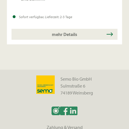
Ertrag:
Erträge auf Niveau von Esprit,
Sofort verfügbar, Lieferzeit: 2-3 Tage
ertragsstärkste Sorte mit dreifacher Resistenz.
mehr Details
Besonderheit:
Erste Sorte mit der Note 3 bei
Ramularia.
Semo Bio GmbH
Sulmstraße 6
74189 Weinsberg
Zahlung & Versand