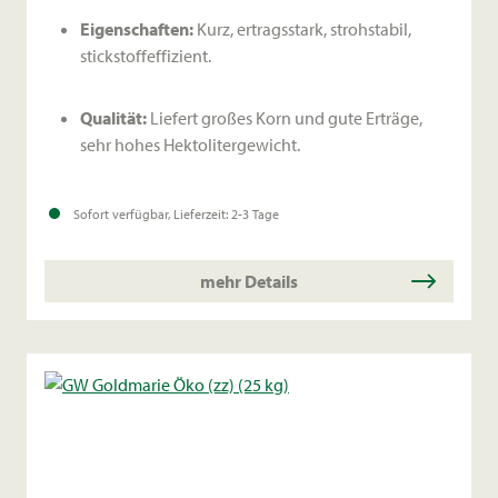
Eigenschaften:
Kurz, ertragsstark, strohstabil,
stickstoffeffizient.
Qualität:
Liefert großes Korn und gute Erträge,
sehr hohes Hektolitergewicht.
Wuchs:
Kurzer Wuchs, mittlere Lagerneigung,
Sofort verfügbar, Lieferzeit: 2-3 Tage
geringes Halmknicken.
mehr Details
Resistenzen:
Resistent gegen Gelbmosaikvirus,
geringe bis mittlere Anfälligkeit bei anderen
Krankheiten.
Eignung:
Empfohlen für den Ökolandbau, für
feuchte und trockene Gebiete geeignet.