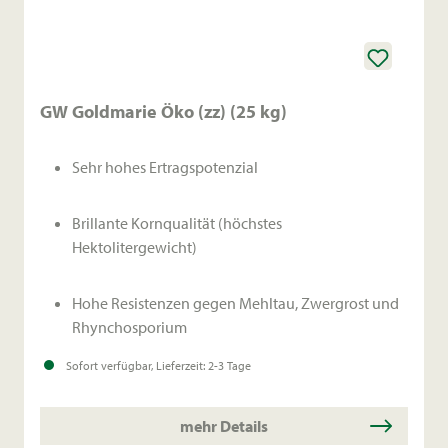
Aussaatzeit:
Mitte September bis Anfang Oktober.
Aussaatstärke:
300–400 Körner/m².
GW Goldmarie Öko (zz) (25 kg)
Sehr hohes Ertragspotenzial
Brillante Kornqualität (höchstes
Hektolitergewicht)
Hohe Resistenzen gegen Mehltau, Zwergrost und
Rhynchosporium
Sofort verfügbar, Lieferzeit: 2-3 Tage
Bestandesdichtetyp, geeignet für alle Standorte
mehr Details