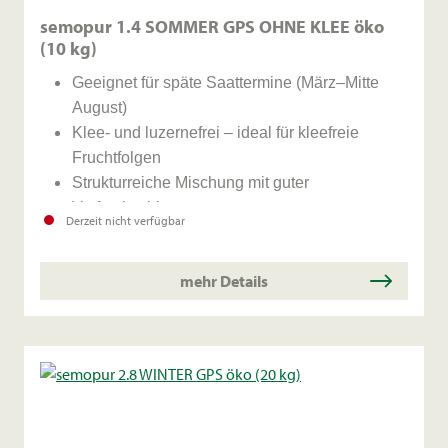
semopur 1.4 SOMMER GPS OHNE KLEE öko
(10 kg)
Geeignet für späte Saattermine (März–Mitte
August)
Klee- und luzernefrei – ideal für kleefreie
Fruchtfolgen
Strukturreiche Mischung mit guter
Vorfruchtwirkung
Derzeit nicht verfügbar
Unterstützt die Humusbildung und
Bodenlockerung
mehr Details
Keine Kleeimpfung notwendig