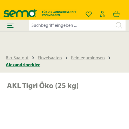
alt springen
Du hast 0 Produkt
Bio-Saatgut
Einzelsaaten
Feinleguminosen
Alexandrinerklee
AKL Tigri Öko (25 kg)
Bildergalerie überspringen