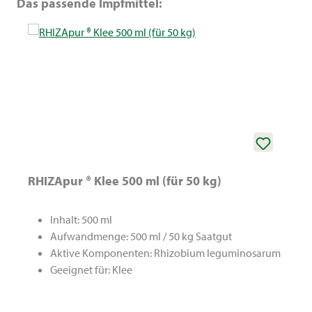
Produktgalerie überspringen
Das passende Impfmittel:
RHIZApur ® Klee 500 ml (für 50 kg)
Inhalt: 500 ml
Aufwandmenge: 500 ml / 50 kg Saatgut
Aktive Komponenten: Rhizobium leguminosarum
Geeignet für: Klee