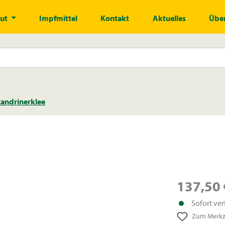
gut
Impfmittel
Kontakt
Aktuelles
Über
andrinerklee
137,50 
Sofort ver
Zum Merkze