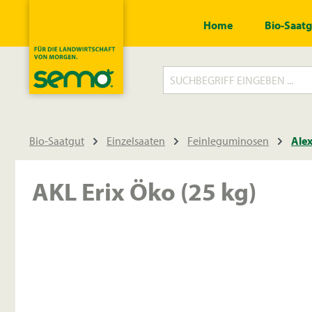
springen
Zur Hauptnavigation springen
Home
Bio-Saat
Bio-Saatgut
Einzelsaaten
Feinleguminosen
Alex
AKL Erix Öko (25 kg)
Bildergalerie überspringen