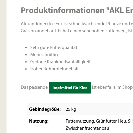
Produktinformationen "AKL Er
Alexandrinerklee Erix ist schnellwachsende Pflanze un
Gräsern angebaut. Er hat einen sehr hohen Futterwert, is
Sehr gute Futterqualität
Mehrschnittig
Geringe Krankheitsanfälligkeit
Hoher Rohproteingehalt
Das passende
ist ebenfalls im Shop 
Impfmittel für Klee
Gebindegröße:
25 kg
Nutzung:
Futternutzung, Grünfutter, Heu, Si
Zwischenfruchtanbau